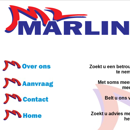
Zoekt u een betrou
te nem
Met soms meer
med
Belt u ons v
Zoekt u advies me
he